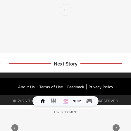
Next Story
|
|
|
About Us
Terms of Use
Feedback
Privacy Policy
©
2026
TIMES INTERNET LIMITED. ALL RIGHTS RESERVED