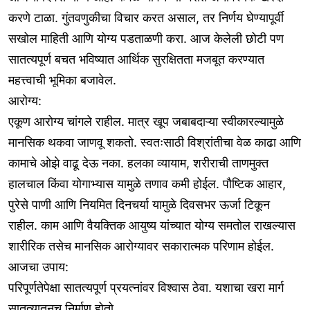
करणे टाळा. गुंतवणुकीचा विचार करत असाल, तर निर्णय घेण्यापूर्वी
सखोल माहिती आणि योग्य पडताळणी करा. आज केलेली छोटी पण
सातत्यपूर्ण बचत भविष्यात आर्थिक सुरक्षितता मजबूत करण्यात
महत्त्वाची भूमिका बजावेल.
आरोग्य:
एकूण आरोग्य चांगले राहील. मात्र खूप जबाबदाऱ्या स्वीकारल्यामुळे
मानसिक थकवा जाणवू शकतो. स्वतःसाठी विश्रांतीचा वेळ काढा आणि
कामाचे ओझे वाढू देऊ नका. हलका व्यायाम, शरीराची ताणमुक्त
हालचाल किंवा योगाभ्यास यामुळे तणाव कमी होईल. पौष्टिक आहार,
पुरेसे पाणी आणि नियमित दिनचर्या यामुळे दिवसभर ऊर्जा टिकून
राहील. काम आणि वैयक्तिक आयुष्य यांच्यात योग्य समतोल राखल्यास
शारीरिक तसेच मानसिक आरोग्यावर सकारात्मक परिणाम होईल.
आजचा उपाय:
परिपूर्णतेपेक्षा सातत्यपूर्ण प्रयत्नांवर विश्वास ठेवा. यशाचा खरा मार्ग
सातत्यातूनच निर्माण होतो.