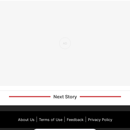
Next Story
|
|
|
About Us
Terms of Use
Feedback
Privacy Policy